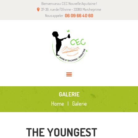
Bienvenue au CEC Nouvelle Aquitaine !
A PROPOS DE NOUS
37-39, rue de l'Olivine - 33380 Marcheprime
L’ÉDUCATION CONDUCTIVE
06 09 66 40 60
Nous appeler
NOTRE CENTRE
COMMENT NOUS AIDER
CONTACT
GALERIE
Home
Galerie
THE YOUNGEST