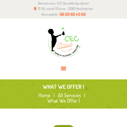
Bienvenue au CEC Nouvelle Aquitaine !
A PROPOS DE NOUS
37-39, rue de l'Olivine - 33380 Marcheprime
L’ÉDUCATION CONDUCTIVE
06 09 66 40 60
Nous appeler
NOTRE CENTRE
COMMENT NOUS AIDER
CONTACT
WHAT WE OFFER 1
Home
All Services
What We Offer 1