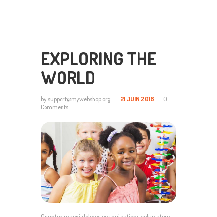
EXPLORING THE
WORLD
by support@mywebshop.org
21 JUIN 2016
0
Comments
Quuntur magni dolores eos qui ratione voluptatem