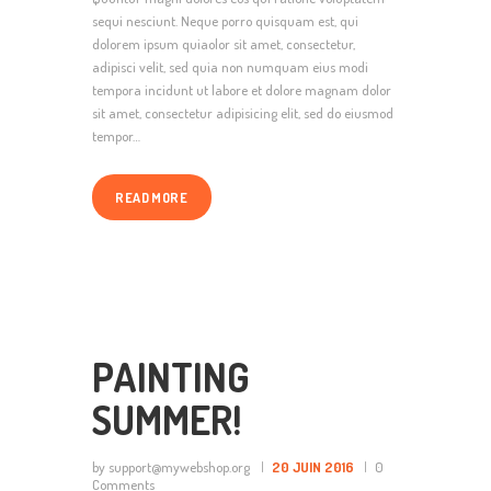
sequi nesciunt. Neque porro quisquam est, qui
dolorem ipsum quiaolor sit amet, consectetur,
adipisci velit, sed quia non numquam eius modi
tempora incidunt ut labore et dolore magnam dolor
sit amet, consectetur adipisicing elit, sed do eiusmod
tempor…
READ MORE
PAINTING
SUMMER!
by support@mywebshop.org
20 JUIN 2016
0
Comments