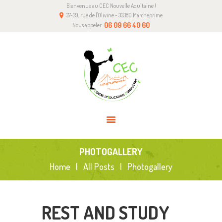
Bienvenue au CEC Nouvelle Aquitaine !
A PROPOS DE NOUS
37-39, rue de l'Olivine - 33380 Marcheprime
L’ÉDUCATION CONDUCTIVE
06 09 66 40 60
Nous appeler
NOTRE CENTRE
COMMENT NOUS AIDER
CONTACT
PHOTOGALLERY
Home
All Posts
Photogallery
REST AND STUDY